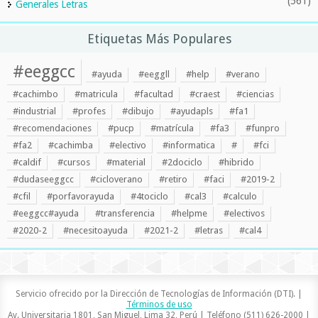
(561)
Generales Letras
Etiquetas Más Populares
#eeggcc
#ayuda
#eeggll
#help
#verano
#cachimbo
#matricula
#facultad
#craest
#ciencias
#industrial
#profes
#dibujo
#ayudapls
#fa1
#recomendaciones
#pucp
#matrícula
#fa3
#funpro
#fa2
#cachimba
#electivo
#informatica
#
#fci
#caldif
#cursos
#material
#2dociclo
#hibrido
#dudaseeggcc
#cicloverano
#retiro
#faci
#2019-2
#cfil
#porfavorayuda
#4tociclo
#cal3
#calculo
#eeggcc#ayuda
#transferencia
#helpme
#electivos
#2020-2
#necesitoayuda
#2021-2
#letras
#cal4
Servicio ofrecido por la Dirección de Tecnologías de Información (DTI). |
Términos de uso
Av. Universitaria 1801, San Miguel, Lima 32, Perú | Teléfono (511) 626-2000 |