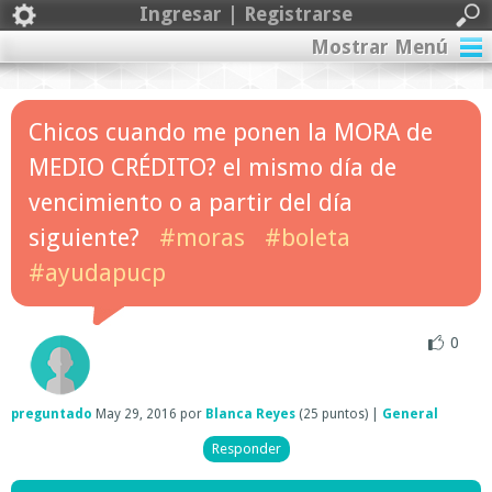
Ingresar | Registrarse
Mostrar Menú
Chicos cuando me ponen la MORA de
MEDIO CRÉDITO? el mismo día de
vencimiento o a partir del día
siguiente?
#moras
#boleta
#ayudapucp
0
preguntado
May 29, 2016
por
Blanca Reyes
(
25
puntos)
|
General