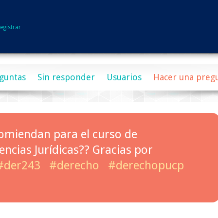
egistrar
guntas
Sin responder
Usuarios
Hacer una preg
comiendan para el curso de
encias Jurídicas?? Gracias por
#der243
#derecho
#derechopucp