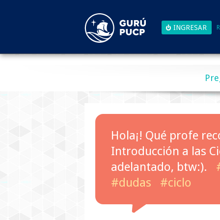
R
Pre
Hola¡! Qué profe re
Introducción a las Ci
adelantado, btw:).
#dudas
#ciclo