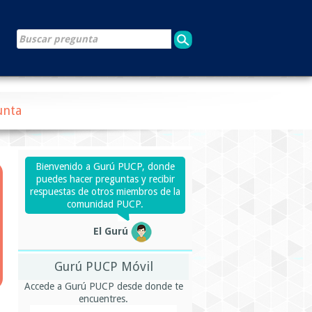
unta
Bienvenido a Gurú PUCP, donde
puedes hacer preguntas y recibir
respuestas de otros miembros de la
comunidad PUCP.
El Gurú
Gurú PUCP Móvil
Accede a Gurú PUCP desde donde te
encuentres.