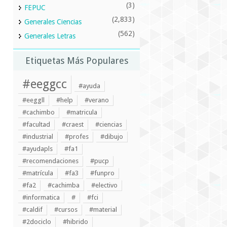
(3)
FEPUC
(2,833)
Generales Ciencias
(562)
Generales Letras
Etiquetas Más Populares
#eeggcc
#ayuda
#eeggll
#help
#verano
#cachimbo
#matricula
#facultad
#craest
#ciencias
#industrial
#profes
#dibujo
#ayudapls
#fa1
#recomendaciones
#pucp
#matrícula
#fa3
#funpro
#fa2
#cachimba
#electivo
#informatica
#
#fci
#caldif
#cursos
#material
#2dociclo
#hibrido