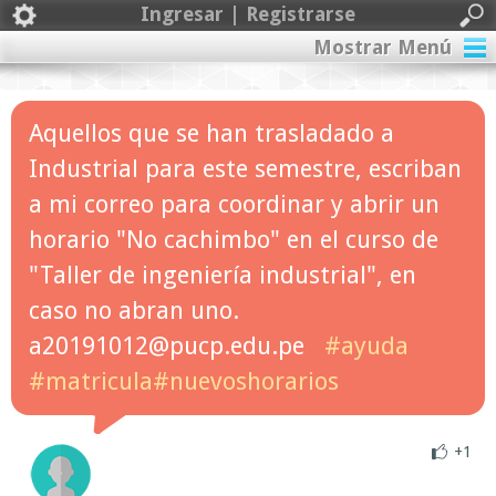
Ingresar | Registrarse
Mostrar Menú
Aquellos que se han trasladado a
Industrial para este semestre, escriban
a mi correo para coordinar y abrir un
horario "No cachimbo" en el curso de
"Taller de ingeniería industrial", en
caso no abran uno.
a20191012@pucp.edu.pe
#ayuda
#matricula#nuevoshorarios
+1