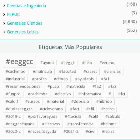
(168)
Ciencias e Ingeniería
(3)
FEPUC
(2,840)
Generales Ciencias
(562)
Generales Letras
Etiquetas Más Populares
#eeggcc
#ayuda
#eeggll
#help
#verano
#cachimbo
#matricula
#facultad
#craest
#ciencias
#industrial
#profes
#dibujo
#ayudapls
#fa1
#recomendaciones
#pucp
#matrícula
#fa2
#fa3
#funpro
#cachimba
#electivo
#informatica
#
#fci
#caldif
#cursos
#material
#2dociclo
#hibrido
#dudaseeggcc
#cicloverano
#faci
#cfil
#retiro
#2019-2
#porfavorayuda
#4tociclo
#cal3
#calculo
#eeggcc#ayuda
#electivos
#transferencia
#helpme
#2020-2
#necesitoayuda
#2021-2
#civil
#letras