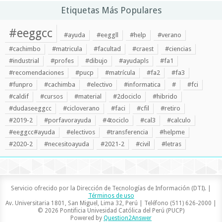
Etiquetas Más Populares
#eeggcc
#ayuda
#eeggll
#help
#verano
#cachimbo
#matricula
#facultad
#craest
#ciencias
#industrial
#profes
#dibujo
#ayudapls
#fa1
#recomendaciones
#pucp
#matrícula
#fa2
#fa3
#funpro
#cachimba
#electivo
#informatica
#
#fci
#caldif
#cursos
#material
#2dociclo
#hibrido
#dudaseeggcc
#cicloverano
#faci
#cfil
#retiro
#2019-2
#porfavorayuda
#4tociclo
#cal3
#calculo
#eeggcc#ayuda
#electivos
#transferencia
#helpme
#2020-2
#necesitoayuda
#2021-2
#civil
#letras
Servicio ofrecido por la Dirección de Tecnologías de Información (DTI). |
Términos de uso
Av. Universitaria 1801, San Miguel, Lima 32, Perú | Teléfono (511) 626-2000 |
© 2026 Pontificia Univesidad Católica del Perú (PUCP)
Powered by
Question2Answer