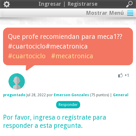
Ingresar | Registrarse
Mostrar Menú
Que profe recomiendan para meca1??
#cuartociclo#mecatronica
#cuartociclo
#mecatronica
+1
preguntado
Jul 28, 2022
por
Emerson Gonzales
(
75
puntos)
|
General
Por favor,
ingresa
o
regístrate
para
responder a esta pregunta.