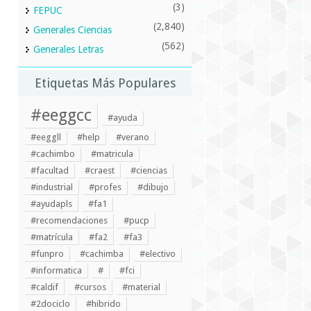
(3)
FEPUC
(2,840)
Generales Ciencias
(562)
Generales Letras
Etiquetas Más Populares
#eeggcc
#ayuda
#eeggll
#help
#verano
#cachimbo
#matricula
#facultad
#craest
#ciencias
#industrial
#profes
#dibujo
#ayudapls
#fa1
#recomendaciones
#pucp
#matrícula
#fa2
#fa3
#funpro
#cachimba
#electivo
#informatica
#
#fci
#caldif
#cursos
#material
#2dociclo
#hibrido