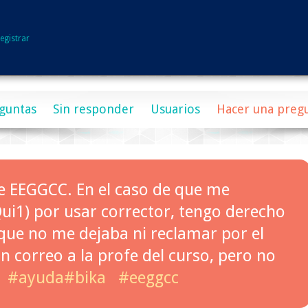
egistrar
guntas
Sin responder
Usuarios
Hacer una preg
e EEGGCC. En el caso de que me
Qui1) por usar corrector, tengo derecho
que no me dejaba ni reclamar por el
n correo a la profe del curso, pero no
#ayuda#bika
#eeggcc