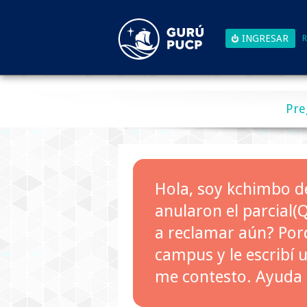
R
Pre
Hola, soy kchimbo d
anularon el parcial(
a reclamar aún? Por
campus y le escribí u
me contesto. Ayuda