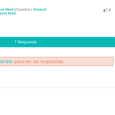
ose Abad
(
25
puntos)
|
General
0
r
Jose Abad
1 Respuesta
ístrate
para ver las respuestas.