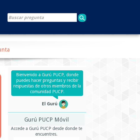
unta
Bienvenido a Gurú PUCP, donde
puedes hacer preguntas y recibir
respuestas de otros miembros de la
comunidad PUCP.
El Gurú
Gurú PUCP Móvil
Accede a Gurú PUCP desde donde te
encuentres.