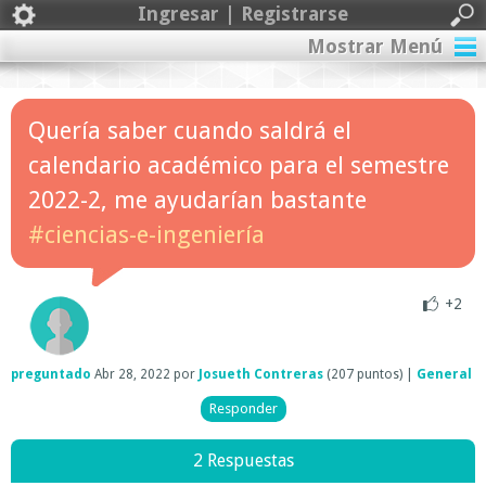
Ingresar | Registrarse
Mostrar Menú
Quería saber cuando saldrá el
calendario académico para el semestre
2022-2, me ayudarían bastante
#ciencias-e-ingeniería
+2
preguntado
Abr 28, 2022
por
Josueth Contreras
(
207
puntos)
|
General
2 Respuestas