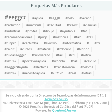
Etiquetas Más Populares
#eeggcc
#ayuda
#eeggll
#help
#verano
#cachimbo
#matricula
#facultad
#craest
#ciencias
#industrial
#profes
#dibujo
#ayudapls
#fa1
#recomendaciones
#pucp
#matrícula
#fa2
#fa3
#funpro
#cachimba
#electivo
#informatica
#
#fci
#caldif
#cursos
#material
#2dociclo
#hibrido
#dudaseeggcc
#cicloverano
#faci
#cfil
#retiro
#2019-2
#porfavorayuda
#4tociclo
#cal3
#calculo
#eeggcc#ayuda
#electivos
#transferencia
#helpme
#2020-2
#necesitoayuda
#2021-2
#civil
#letras
Servicio ofrecido por la Dirección de Tecnologías de Información (DTI). |
Términos de uso
Av. Universitaria 1801, San Miguel, Lima 32, Perú | Teléfono (511) 626-2000 |
© 2026 Pontificia Univesidad Católica del Perú (PUCP)
Powered by
Question2Answer