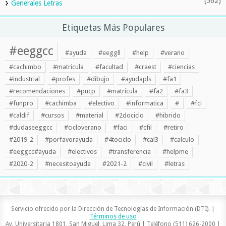
(562)
Generales Letras
Etiquetas Más Populares
#eeggcc
#ayuda
#eeggll
#help
#verano
#cachimbo
#matricula
#facultad
#craest
#ciencias
#industrial
#profes
#dibujo
#ayudapls
#fa1
#recomendaciones
#pucp
#matrícula
#fa2
#fa3
#funpro
#cachimba
#electivo
#informatica
#
#fci
#caldif
#cursos
#material
#2dociclo
#hibrido
#dudaseeggcc
#cicloverano
#faci
#cfil
#retiro
#2019-2
#porfavorayuda
#4tociclo
#cal3
#calculo
#eeggcc#ayuda
#electivos
#transferencia
#helpme
#2020-2
#necesitoayuda
#2021-2
#civil
#letras
Servicio ofrecido por la Dirección de Tecnologías de Información (DTI). |
Términos de uso
Av. Universitaria 1801, San Miguel, Lima 32, Perú | Teléfono (511) 626-2000 |