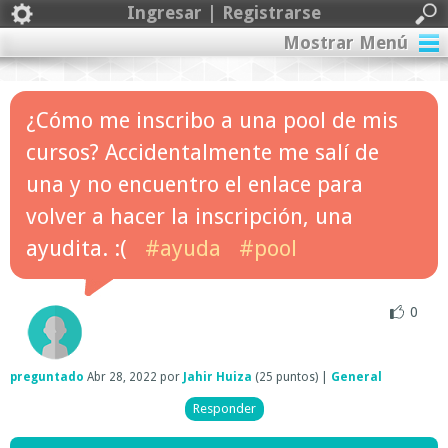
Ingresar | Registrarse
Mostrar Menú
¿Cómo me inscribo a una pool de mis
cursos? Accidentalmente me salí de
una y no encuentro el enlace para
volver a hacer la inscripción, una
ayudita. :(
#ayuda
#pool
0
preguntado
Abr 28, 2022
por
Jahir Huiza
(
25
puntos)
|
General