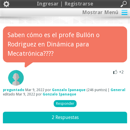
Ingresar | Registrarse
Mostrar Menú
Saben cómo es el profe Bullón o
Rodriguez en Dinámica para
Mecatrónica????
+2
preguntado
Mar 9, 2022
por
Gonzalo Ipanaque
(
246
puntos)
|
General
editado
Mar 9, 2022
por
Gonzalo Ipanaque
2 Respuestas