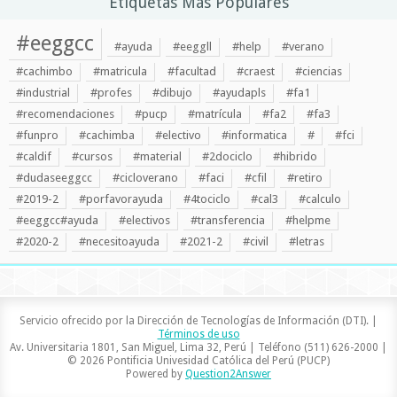
Etiquetas Más Populares
#eeggcc
#ayuda
#eeggll
#help
#verano
#cachimbo
#matricula
#facultad
#craest
#ciencias
#industrial
#profes
#dibujo
#ayudapls
#fa1
#recomendaciones
#pucp
#matrícula
#fa2
#fa3
#funpro
#cachimba
#electivo
#informatica
#
#fci
#caldif
#cursos
#material
#2dociclo
#hibrido
#dudaseeggcc
#cicloverano
#faci
#cfil
#retiro
#2019-2
#porfavorayuda
#4tociclo
#cal3
#calculo
#eeggcc#ayuda
#electivos
#transferencia
#helpme
#2020-2
#necesitoayuda
#2021-2
#civil
#letras
Servicio ofrecido por la Dirección de Tecnologías de Información (DTI). |
Términos de uso
Av. Universitaria 1801, San Miguel, Lima 32, Perú | Teléfono (511) 626-2000 |
© 2026 Pontificia Univesidad Católica del Perú (PUCP)
Powered by
Question2Answer