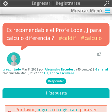
Ingresar | Registrarse
Mostrar Menú
Es recomendable el Profe Lope , J para
calculo diferencial?
#caldif
#calculo
0
preguntado
Mar 8, 2022
por
Alejandro Escudero
(
49
puntos)
|
General
reetiquetada
Mar 8, 2022
por
Alejandro Escudero
1 Respuesta
Por favor,
ingresa
o
regístrate
para ver