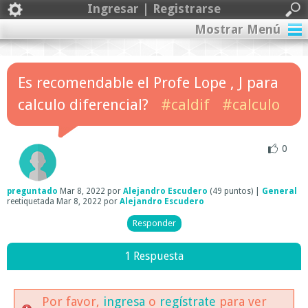
Ingresar | Registrarse
Mostrar Menú
Es recomendable el Profe Lope , J para
calculo diferencial?
#caldif
#calculo
0
preguntado
Mar 8, 2022
por
Alejandro Escudero
(
49
puntos)
|
General
reetiquetada
Mar 8, 2022
por
Alejandro Escudero
1 Respuesta
Por favor,
ingresa
o
regístrate
para ver