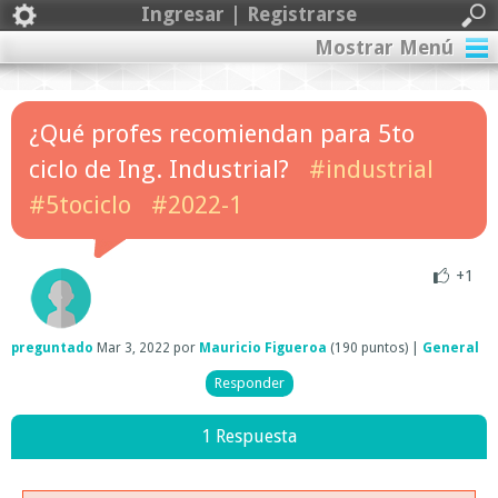
Ingresar | Registrarse
Mostrar Menú
¿Qué profes recomiendan para 5to
ciclo de Ing. Industrial?
#industrial
#5tociclo
#2022-1
+1
preguntado
Mar 3, 2022
por
Mauricio Figueroa
(
190
puntos)
|
General
1 Respuesta