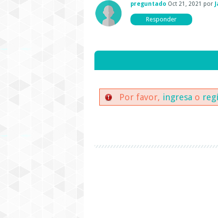
preguntado
Oct 21, 2021
por
J
Por favor,
ingresa
o
reg