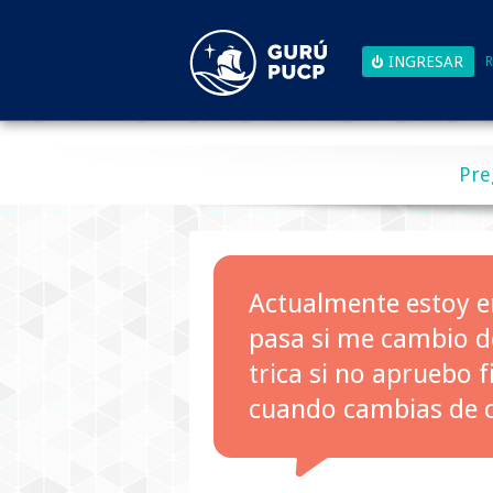
R
Pre
Actualmente estoy en
pasa si me cambio de
trica si no apruebo f
cuando cambias de 