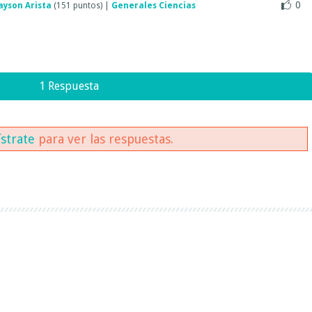
0
ayson Arista
(
151
puntos)
|
Generales Ciencias
1 Respuesta
ístrate
para ver las respuestas.