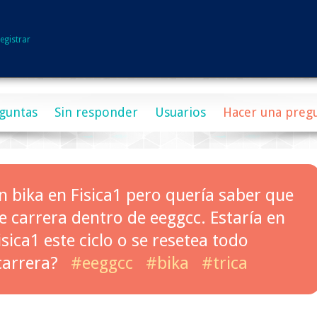
egistrar
guntas
Sin responder
Usuarios
Hacer una preg
 bika en Fisica1 pero quería saber que
 carrera dentro de eeggcc. Estaría en
isica1 este ciclo o se resetea todo
carrera?
#eeggcc
#bika
#trica