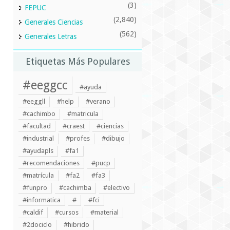
(3)
FEPUC
(2,840)
Generales Ciencias
(562)
Generales Letras
Etiquetas Más Populares
#eeggcc
#ayuda
#eeggll
#help
#verano
#cachimbo
#matricula
#facultad
#craest
#ciencias
#industrial
#profes
#dibujo
#ayudapls
#fa1
#recomendaciones
#pucp
#matrícula
#fa2
#fa3
#funpro
#cachimba
#electivo
#informatica
#
#fci
#caldif
#cursos
#material
#2dociclo
#hibrido