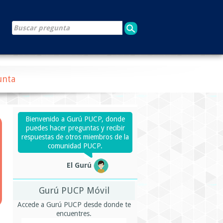
unta
Bienvenido a Gurú PUCP, donde
puedes hacer preguntas y recibir
respuestas de otros miembros de la
comunidad PUCP.
El Gurú
Gurú PUCP Móvil
Accede a Gurú PUCP desde donde te
encuentres.