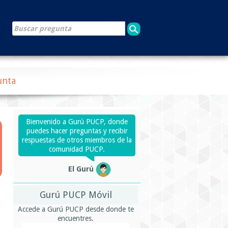
unta
Bienvenido a Gurú PUCP, donde
puedes hacer preguntas y recibir
respuestas de otros miembros de la
comunidad PUCP.
El Gurú
Gurú PUCP Móvil
Accede a Gurú PUCP desde donde te
encuentres.