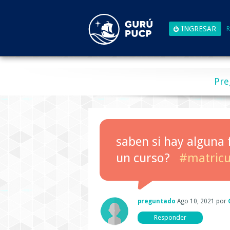
R
Pre
saben si hay alguna
un curso?
#matricu
preguntado
Ago 10, 2021
por