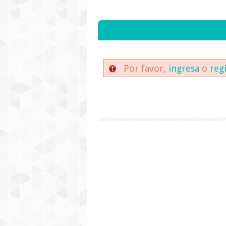
Por favor,
ingresa
o
reg