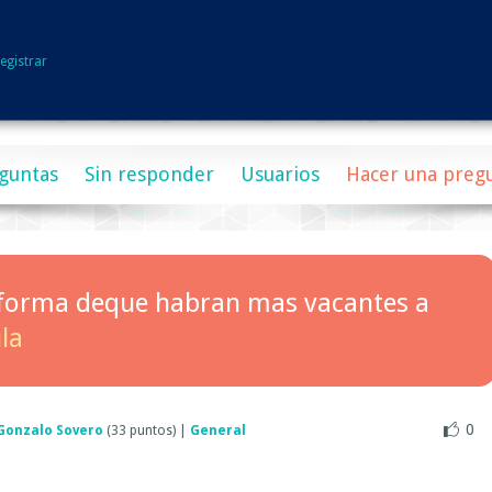
egistrar
guntas
Sin responder
Usuarios
Hacer una preg
 forma deque habran mas vacantes a
la
0
Gonzalo Sovero
(
33
puntos)
|
General