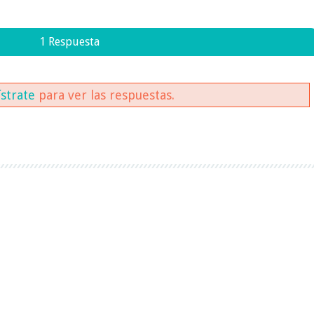
1 Respuesta
ístrate
para ver las respuestas.