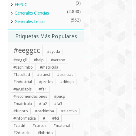
(3)
FEPUC
(2,840)
Generales Ciencias
(562)
Generales Letras
Etiquetas Más Populares
#eeggcc
#ayuda
#eeggll
#help
#verano
#cachimbo
#matricula
#facultad
#craest
#ciencias
#industrial
#profes
#dibujo
#ayudapls
#fa1
#recomendaciones
#pucp
#matrícula
#fa2
#fa3
#funpro
#cachimba
#electivo
#informatica
#
#fci
#caldif
#cursos
#material
#2dociclo
#hibrido