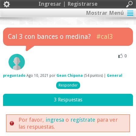
Ingresar | Registrarse
Mostrar Menú
Cal 3 con bances o medina?
#cal3
0
preguntado
Ago 10, 2021
por
Gean Chipana
(
54
puntos)
|
General
3 Respuestas
Por favor,
ingresa
o
regístrate
para ver
las respuestas.