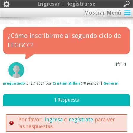
Ingresar | Registrarse
Mostrar Menú
¿Cómo inscribirme al segundo ciclo de
EEGGCC?
+1
preguntado
Jul 27, 2021
por
Cristian Millan
(
78
puntos)
|
General
1 Respuesta
Por favor,
ingresa
o
regístrate
para ver
las respuestas.