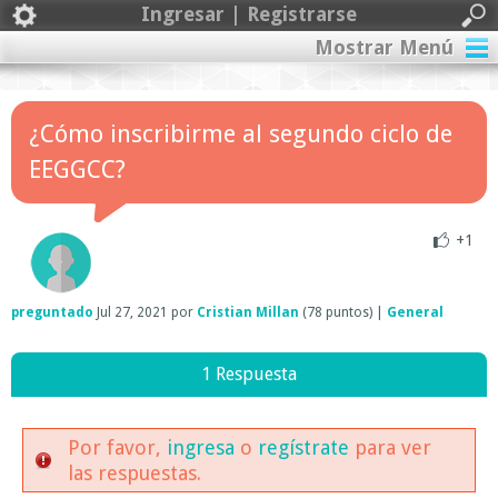
Ingresar | Registrarse
Mostrar Menú
¿Cómo inscribirme al segundo ciclo de
EEGGCC?
+1
preguntado
Jul 27, 2021
por
Cristian Millan
(
78
puntos)
|
General
1 Respuesta
Por favor,
ingresa
o
regístrate
para ver
las respuestas.