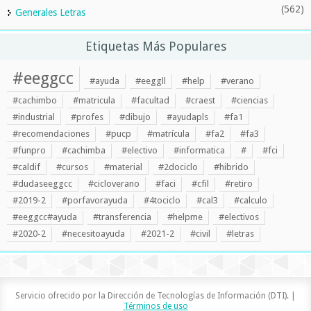
(562)
Generales Letras
Etiquetas Más Populares
#eeggcc
#ayuda
#eeggll
#help
#verano
#cachimbo
#matricula
#facultad
#craest
#ciencias
#industrial
#profes
#dibujo
#ayudapls
#fa1
#recomendaciones
#pucp
#matrícula
#fa2
#fa3
#funpro
#cachimba
#electivo
#informatica
#
#fci
#caldif
#cursos
#material
#2dociclo
#hibrido
#dudaseeggcc
#cicloverano
#faci
#cfil
#retiro
#2019-2
#porfavorayuda
#4tociclo
#cal3
#calculo
#eeggcc#ayuda
#transferencia
#helpme
#electivos
#2020-2
#necesitoayuda
#2021-2
#civil
#letras
Servicio ofrecido por la Dirección de Tecnologías de Información (DTI). |
Términos de uso