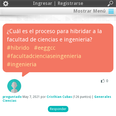
Ingresar | Registrarse
Mostrar Menú
¿Cuál es el proceso para hibridar a la
facultad de ciencias e ingenieria?
#hibrido
#eeggcc
#facultadcienciaseingenieria
#ingenieria
0
preguntado
May 7, 2021
por
Cristhian Cubas
(
126
puntos)
|
Generales
Ciencias