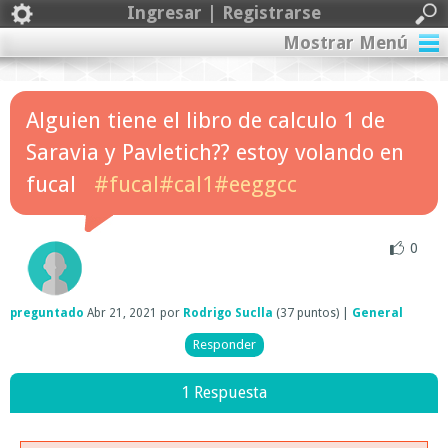
Ingresar | Registrarse
Mostrar Menú
Alguien tiene el libro de calculo 1 de
Saravia y Pavletich?? estoy volando en
fucal
#fucal#cal1#eeggcc
0
preguntado
Abr 21, 2021
por
Rodrigo Suclla
(
37
puntos)
|
General
1 Respuesta