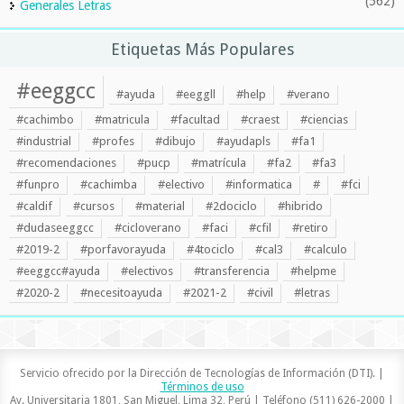
(562)
Generales Letras
Etiquetas Más Populares
#eeggcc
#ayuda
#eeggll
#help
#verano
#cachimbo
#matricula
#facultad
#craest
#ciencias
#industrial
#profes
#dibujo
#ayudapls
#fa1
#recomendaciones
#pucp
#matrícula
#fa2
#fa3
#funpro
#cachimba
#electivo
#informatica
#
#fci
#caldif
#cursos
#material
#2dociclo
#hibrido
#dudaseeggcc
#cicloverano
#faci
#cfil
#retiro
#2019-2
#porfavorayuda
#4tociclo
#cal3
#calculo
#eeggcc#ayuda
#electivos
#transferencia
#helpme
#2020-2
#necesitoayuda
#2021-2
#civil
#letras
Servicio ofrecido por la Dirección de Tecnologías de Información (DTI). |
Términos de uso
Av. Universitaria 1801, San Miguel, Lima 32, Perú | Teléfono (511) 626-2000 |