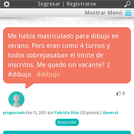
Ingresar | Registrarse
Mostrar Menú
Me había matriculado para dibujo en
verano. Pero eran como 4 turnos y
todos sobrepasaban el límite de
inscritos. Me quedo sin vacante? :(
#dibujo
#dibujo
0
preguntado
Ene 15, 2021
por
Fabrizio Diaz
(
25
puntos)
|
General