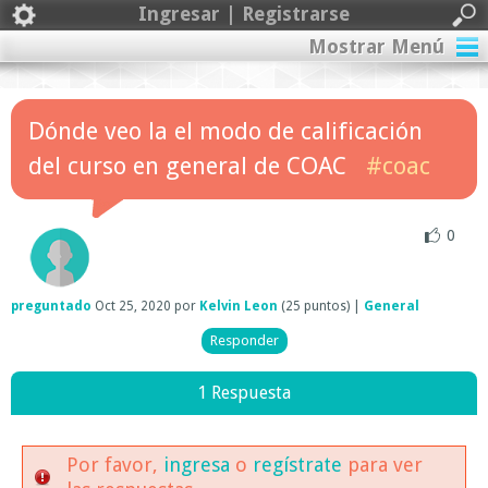
Ingresar | Registrarse
Mostrar Menú
Dónde veo la el modo de calificación
del curso en general de COAC
#coac
0
preguntado
Oct 25, 2020
por
Kelvin Leon
(
25
puntos)
|
General
1 Respuesta
Por favor,
ingresa
o
regístrate
para ver