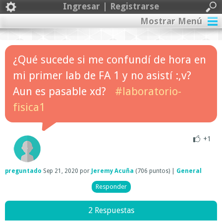
Ingresar | Registrarse
Mostrar Menú
¿Qué sucede si me confundí de hora en
mi primer lab de FA 1 y no asistí :,v?
Aun es pasable xd?
#laboratorio-
fisica1
+1
preguntado
Sep 21, 2020
por
Jeremy Acuña
(
706
puntos)
|
General
2 Respuestas