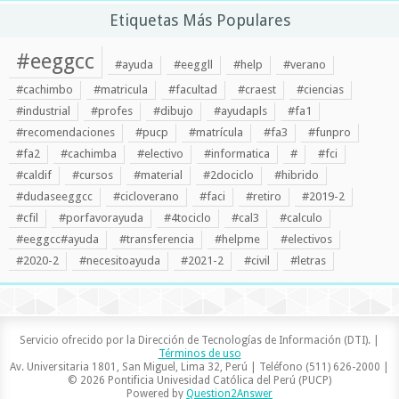
Etiquetas Más Populares
#eeggcc
#ayuda
#eeggll
#help
#verano
#cachimbo
#matricula
#facultad
#craest
#ciencias
#industrial
#profes
#dibujo
#ayudapls
#fa1
#recomendaciones
#pucp
#matrícula
#fa3
#funpro
#fa2
#cachimba
#electivo
#informatica
#
#fci
#caldif
#cursos
#material
#2dociclo
#hibrido
#dudaseeggcc
#cicloverano
#faci
#retiro
#2019-2
#cfil
#porfavorayuda
#4tociclo
#cal3
#calculo
#eeggcc#ayuda
#transferencia
#helpme
#electivos
#2020-2
#necesitoayuda
#2021-2
#civil
#letras
Servicio ofrecido por la Dirección de Tecnologías de Información (DTI). |
Términos de uso
Av. Universitaria 1801, San Miguel, Lima 32, Perú | Teléfono (511) 626-2000 |
© 2026 Pontificia Univesidad Católica del Perú (PUCP)
Powered by
Question2Answer