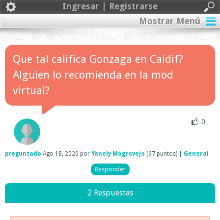
Ingresar | Registrarse
Mostrar Menú
Que tal califica Gonzaga en Caldif?
Alguien lo recomienda en la mod
virtual?
0
preguntado
Ago 18, 2020
por
Yanely Mogrovejo
(
67
puntos)
|
General
2 Respuestas