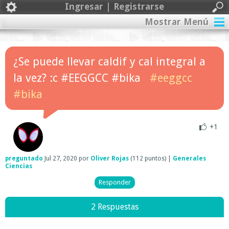
Ingresar | Registrarse
Mostrar Menú
¿Se puede llevar caldif y cal integral a
la vez? :c #EEGGCC #bika
#eeggcc
#bika
+1
preguntado
Jul 27, 2020
por
Oliver Rojas
(
112
puntos)
|
Generales
Ciencias
2 Respuestas