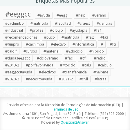
Etiquetas Más Populares
#eeggcc
#ayuda
#eeggll
#help
#verano
#cachimbo
#matricula
#facultad
#craest
#ciencias
#industrial
#profes
#dibujo
#ayudapls
#fa1
#recomendaciones
#pucp
#matrícula
#fa2
#fa3
#funpro
#cachimba
#electivo
#informatica
#
#fci
#caldif
#cursos
#material
#2dociclo
#hibrido
#dudaseeggcc
#cicloverano
#faci
#cfil
#retiro
#2019-2
#porfavorayuda
#4tociclo
#cal3
#calculo
#eeggcc#ayuda
#electivos
#transferencia
#helpme
#2020-2
#necesitoayuda
#2021-2
#civil
#letras
Servicio ofrecido por la Dirección de Tecnologías de Información (DTI). |
Términos de uso
Av. Universitaria 1801, San Miguel, Lima 32, Perú | Teléfono (511) 626-2000 |
© 2026 Pontificia Univesidad Católica del Perú (PUCP)
Powered by
Question2Answer