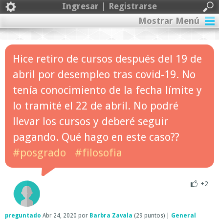
Ingresar | Registrarse
Mostrar Menú
Hice retiro de cursos después del 19 de
abril por desempleo tras covid-19. No
tenía conocimiento de la fecha límite y
lo tramité el 22 de abril. No podré
llevar los cursos y deberé seguir
pagando. Qué hago en este caso??
#posgrado
#filosofia
+2
preguntado
Abr 24, 2020
por
Barbra Zavala
(
29
puntos)
|
General