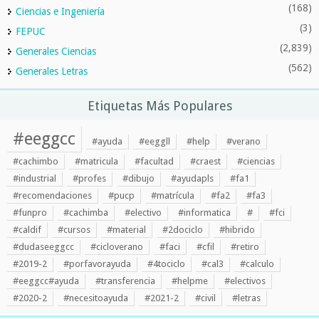
(168)
Ciencias e Ingeniería
(3)
FEPUC
(2,839)
Generales Ciencias
(562)
Generales Letras
Etiquetas Más Populares
#eeggcc
#ayuda
#eeggll
#help
#verano
#cachimbo
#matricula
#facultad
#craest
#ciencias
#industrial
#profes
#dibujo
#ayudapls
#fa1
#recomendaciones
#pucp
#matrícula
#fa2
#fa3
#funpro
#cachimba
#electivo
#informatica
#
#fci
#caldif
#cursos
#material
#2dociclo
#hibrido
#dudaseeggcc
#cicloverano
#faci
#cfil
#retiro
#2019-2
#porfavorayuda
#4tociclo
#cal3
#calculo
#eeggcc#ayuda
#transferencia
#helpme
#electivos
#2020-2
#necesitoayuda
#2021-2
#civil
#letras