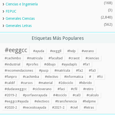
(168)
Ciencias e Ingeniería
(3)
FEPUC
(2,840)
Generales Ciencias
(562)
Generales Letras
Etiquetas Más Populares
#eeggcc
#ayuda
#eeggll
#help
#verano
#cachimbo
#matricula
#facultad
#craest
#ciencias
#industrial
#profes
#dibujo
#ayudapls
#fa1
#recomendaciones
#pucp
#matrícula
#fa2
#fa3
#funpro
#cachimba
#electivo
#informatica
#
#fci
#caldif
#cursos
#material
#2dociclo
#hibrido
#dudaseeggcc
#cicloverano
#faci
#cfil
#retiro
#2019-2
#porfavorayuda
#4tociclo
#cal3
#calculo
#eeggcc#ayuda
#electivos
#transferencia
#helpme
#2020-2
#necesitoayuda
#2021-2
#civil
#letras