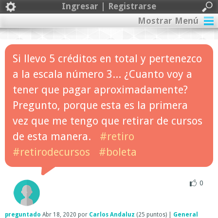
Ingresar | Registrarse
Mostrar Menú
Si llevo 5 créditos en total y pertenezco
a la escala número 3... ¿Cuanto voy a
tener que pagar aproximadamente?
Pregunto, porque esta es la primera
vez que me tengo que retirar de cursos
de esta manera.
#retiro
#retirodecursos
#boleta
0
preguntado
Abr 18, 2020
por
Carlos Andaluz
(
25
puntos)
|
General