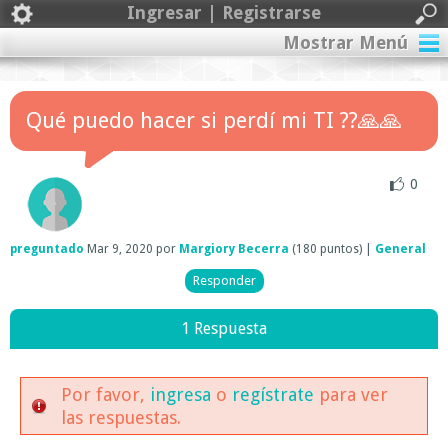
Ingresar | Registrarse
Mostrar Menú
Qué puedo hacer si perdí mi TI ??🙏🙏
0
preguntado
Mar 9, 2020
por
Margiory Becerra
(
180
puntos)
|
General
1 Respuesta
Por favor,
ingresa
o
regístrate
para ver
las respuestas.