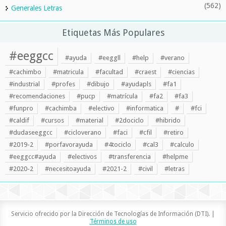
(562)
Generales Letras
Etiquetas Más Populares
#eeggcc
#ayuda
#eeggll
#help
#verano
#cachimbo
#matricula
#facultad
#craest
#ciencias
#industrial
#profes
#dibujo
#ayudapls
#fa1
#recomendaciones
#pucp
#matrícula
#fa2
#fa3
#funpro
#cachimba
#electivo
#informatica
#
#fci
#caldif
#cursos
#material
#2dociclo
#hibrido
#dudaseeggcc
#cicloverano
#faci
#cfil
#retiro
#2019-2
#porfavorayuda
#4tociclo
#cal3
#calculo
#eeggcc#ayuda
#electivos
#transferencia
#helpme
#2020-2
#necesitoayuda
#2021-2
#civil
#letras
Servicio ofrecido por la Dirección de Tecnologías de Información (DTI). |
Términos de uso