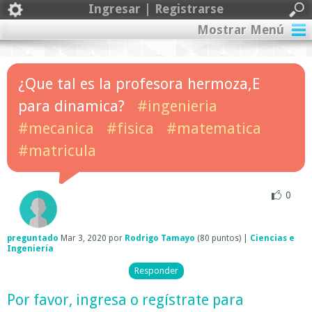
Ingresar | Registrarse
Mostrar Menú
¿Que tal es la profesora hermoza,E
para dinamica?
#ingenieria
#mecanica
#fisica
#matematica
#matricula
0
preguntado
Mar 3, 2020
por
Rodrigo Tamayo
(
80
puntos)
|
Ciencias e
Ingeniería
Por favor,
ingresa
o
regístrate
para