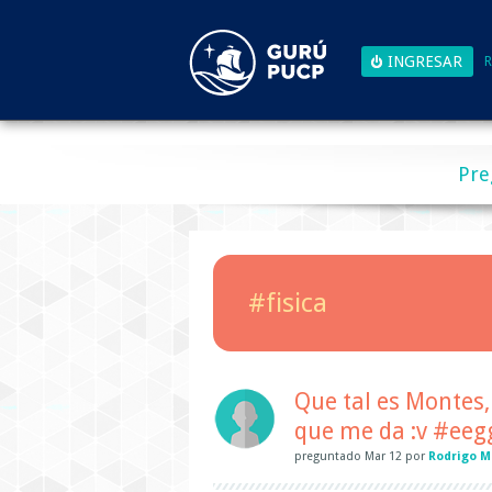
R
Pre
#fisica
Que tal es Montes,
que me da :v #eegg
preguntado
Mar 12
por
Rodrigo 