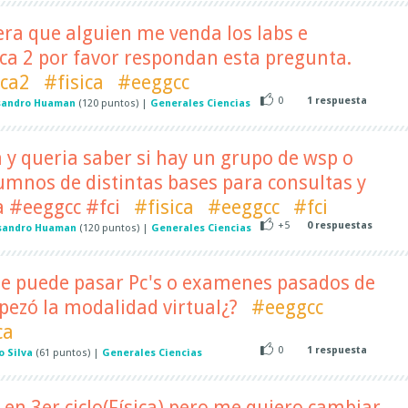
era que alguien me venda los labs e
ca 2 por favor respondan esta pregunta.
ca2
#fisica
#eeggcc
0
1
respuesta
sandro Huaman
(
120
puntos)
|
Generales Ciencias
a y queria saber si hay un grupo de wsp o
umnos de distintas bases para consultas y
a #eeggcc #fci
#fisica
#eeggcc
#fci
+5
0
respuestas
sandro Huaman
(
120
puntos)
|
Generales Ciencias
e puede pasar Pc's o examenes pasados de
pezó la modalidad virtual¿?
#eeggcc
ca
0
1
respuesta
o Silva
(
61
puntos)
|
Generales Ciencias
en 3er ciclo(Física) pero me quiero cambiar