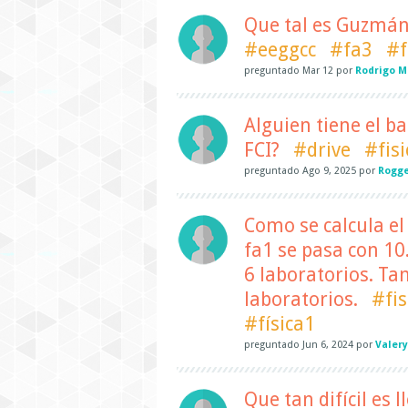
Que tal es Guzmán,
#eeggcc
#fa3
#f
preguntado
Mar 12
por
Rodrigo 
Alguien tiene el b
FCI?
#drive
#fisi
preguntado
Ago 9, 2025
por
Rogg
Como se calcula el
fa1 se pasa con 10
6 laboratorios. Ta
laboratorios.
#fis
#física1
preguntado
Jun 6, 2024
por
Valery
Que tan difícil es l