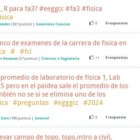
 R para fa3? #eeggcc #fa3 #fisica
isica
0
0
respuestas
Mendez
(
367
puntos)
|
Generales Ciencias
anco de examenes de la carrera de fisica en
ca
#
#fci
+1
0
respuestas
er Huaman
(
27
puntos)
|
Ciencias e Ingeniería
 promedio de laboratorio de física 1, Lab
.5 pero en el paidea sale el promedio de los
mbién no se si se elimina uno de los
ica
#preguntas
#egggcc
#2024
0
1
respuesta
 Soto
(
186
puntos)
|
General
levar campo de topo, topo,intro a civil,