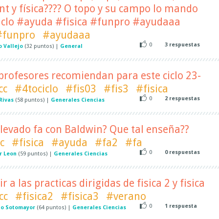
int y física???? O topo y su campo lo mando
ciclo #ayuda #fisica #funpro #ayudaaa
#funpro
#ayudaaa
0
3
respuestas
o Vallejo
(
32
puntos)
|
General
 profesores recomiendan para este ciclo 23-
cc
#4tociclo
#fis03
#fis3
#fisica
0
2
respuestas
Rivas
(
58
puntos)
|
Generales Ciencias
 llevado fa con Baldwin? Que tal enseña??
c
#fisica
#ayuda
#fa2
#fa
0
0
respuestas
r Leon
(
59
puntos)
|
Generales Ciencias
r a las practicas dirigidas de fisica 2 y fisica
cc
#fisica2
#fisica3
#verano
0
1
respuesta
do Sotomayor
(
64
puntos)
|
Generales Ciencias