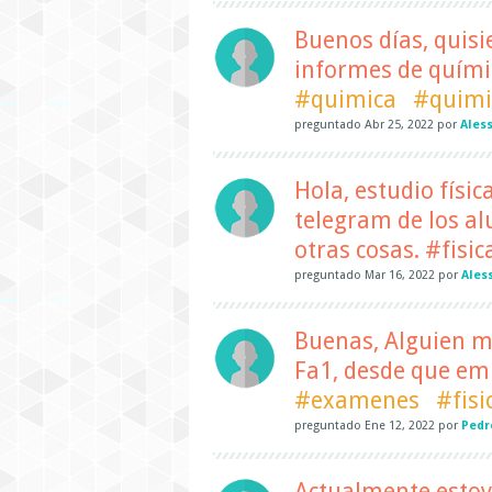
Buenos días, quisi
informes de quími
#quimica
#quimi
preguntado
Abr 25, 2022
por
Ales
Hola, estudio físic
telegram de los al
otras cosas. #fisic
preguntado
Mar 16, 2022
por
Ales
Buenas, Alguien m
Fa1, desde que em
#examenes
#fisi
preguntado
Ene 12, 2022
por
Pedr
Actualmente estoy 