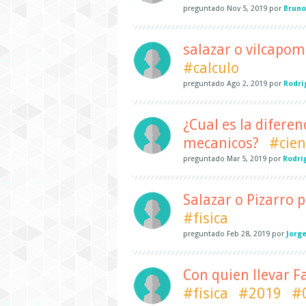
preguntado
Nov 5, 2019
por
Bruno
salazar o vilcapom
#calculo
preguntado
Ago 2, 2019
por
Rodri
¿Cual es la diferen
mecanicos?
#cien
preguntado
Mar 5, 2019
por
Rodri
Salazar o Pizarro 
#fisica
preguntado
Feb 28, 2019
por
Jorg
Con quien llevar F
#fisica
#2019
#