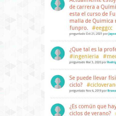
de carrera a Quími
esta el curso de 
malla de Quimica n
funpro.
#eeggcc
preguntado
Oct 21, 2021
por
Jayso
¿Que tal es la pro
#ingenieria
#mec
preguntado
Mar 3, 2020
por
Rodri
Se puede llevar físi
ciclo?
#cicloveran
preguntado
Nov 6, 2019
por
Bruno
¿Es común que haya
ciclos de verano?