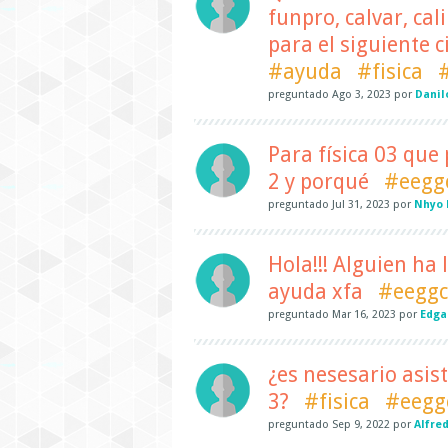
funpro, calvar, cal
para el siguiente 
#ayuda
#fisica
preguntado
Ago 3, 2023
por
Danil
Para física 03 que
2 y porqué
#eegg
preguntado
Jul 31, 2023
por
Nhyo 
Hola!!! Alguien ha
ayuda xfa
#eeggc
preguntado
Mar 16, 2023
por
Edga
¿es nesesario asisti
3?
#fisica
#eegg
preguntado
Sep 9, 2022
por
Alfre