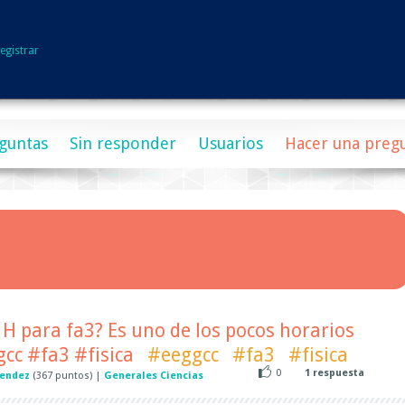
egistrar
guntas
Sin responder
Usuarios
Hacer una preg
 H para fa3? Es uno de los pocos horarios
cc #fa3 #fisica
#eeggcc
#fa3
#fisica
0
1
respuesta
Mendez
(
367
puntos)
|
Generales Ciencias