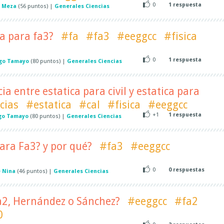
0
1
respuesta
 Meza
(
56
puntos)
|
Generales Ciencias
a para fa3?
#fa
#fa3
#eeggcc
#fisica
0
1
respuesta
go Tamayo
(
80
puntos)
|
Generales Ciencias
cia entre estatica para civil y estatica para
cias
#estatica
#cal
#fisica
#eeggcc
+1
1
respuesta
go Tamayo
(
80
puntos)
|
Generales Ciencias
para Fa3? y por qué?
#fa3
#eeggcc
0
0
respuestas
e Nina
(
46
puntos)
|
Generales Ciencias
a2, Hernández o Sánchez?
#eeggcc
#fa2
0