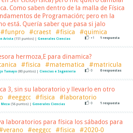
ca. Como saben dentro de la malla de Física
Fundamentos de Programación; pero en la
o está. Quería saber que pasa si jalo
#funpro
#craest
#fisica
#quimica
+1
1
respuesta
n Arista
(
151
puntos)
|
Generales Ciencias
fesora hermoza,E para dinamica?
anica
#fisica
#matematica
#matricula
0
0
respuestas
go Tamayo
(
80
puntos)
|
Ciencias e Ingeniería
ca 3, sin su laboratorio y llevarlo en otro
o
#eeggcc
#fisica
#laboratorio
0
1
respuesta
 Meza
(
56
puntos)
|
Generales Ciencias
 laboratorios para física los sábados para
#verano
#eeggcc
#fisica
#2020-0