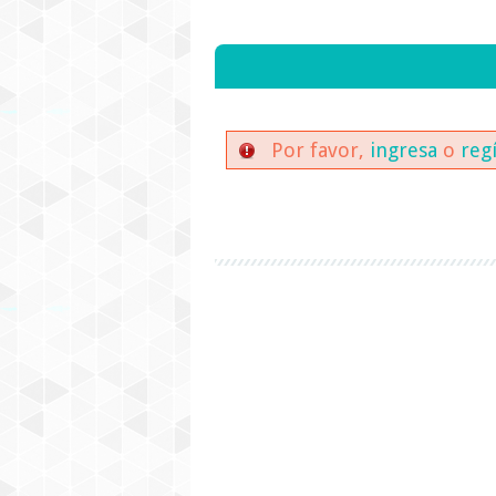
Por favor,
ingresa
o
reg