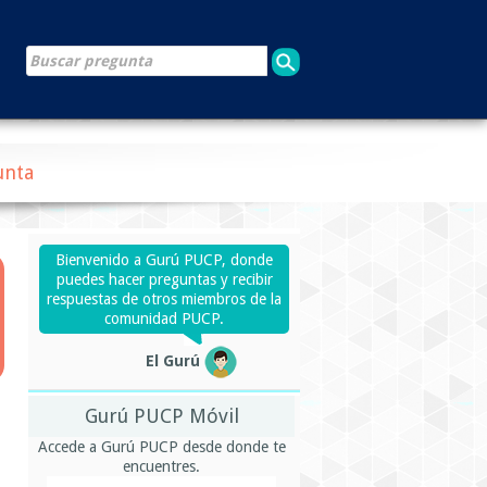
unta
Bienvenido a Gurú PUCP, donde
puedes hacer preguntas y recibir
respuestas de otros miembros de la
comunidad PUCP.
El Gurú
Gurú PUCP Móvil
Accede a Gurú PUCP desde donde te
encuentres.