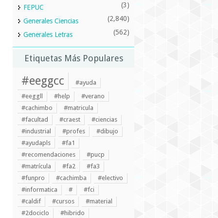
(3)
FEPUC
(2,840)
Generales Ciencias
(562)
Generales Letras
Etiquetas Más Populares
#eeggcc
#ayuda
#eeggll
#help
#verano
#cachimbo
#matricula
#facultad
#craest
#ciencias
#industrial
#profes
#dibujo
#ayudapls
#fa1
#recomendaciones
#pucp
#matrícula
#fa2
#fa3
#funpro
#cachimba
#electivo
#informatica
#
#fci
#caldif
#cursos
#material
#2dociclo
#hibrido