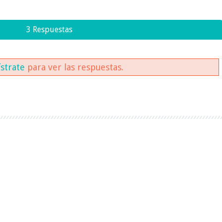
3 Respuestas
ístrate
para ver las respuestas.