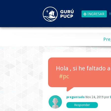
R
Pre
Hola , si he faltado
#pc
preguntado
Nov 24, 2019
por