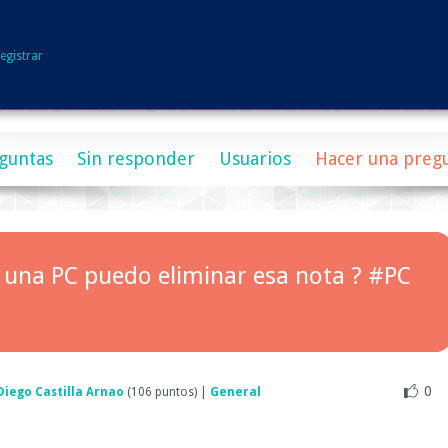
egistrar
guntas
Sin responder
Usuarios
Hacer una preg
 a una PC puedo eliminar esa nota ? #PC
0
Diego Castilla Arnao
(
106
puntos)
|
General