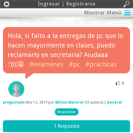
Ingresar | Registrarse
Mostrar Menú
Hola, si falto a la entregas de pc que lo
hacen mayormente en clases, puedo
reclamarlo en secretaria? Aiudaaa
:'(((😩
#examenes
#pc
#practicas
0
preguntado
Nov 12, 2019
por
Milton Matorel
(
35
puntos)
|
General
1 Respuesta