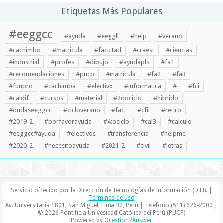
Etiquetas Más Populares
#eeggcc
#ayuda
#eeggll
#help
#verano
#cachimbo
#matricula
#facultad
#craest
#ciencias
#industrial
#profes
#dibujo
#ayudapls
#fa1
#recomendaciones
#pucp
#matrícula
#fa2
#fa3
#funpro
#cachimba
#electivo
#informatica
#
#fci
#caldif
#cursos
#material
#2dociclo
#hibrido
#dudaseeggcc
#cicloverano
#faci
#cfil
#retiro
#2019-2
#porfavorayuda
#4tociclo
#cal3
#calculo
#eeggcc#ayuda
#electivos
#transferencia
#helpme
#2020-2
#necesitoayuda
#2021-2
#civil
#letras
Servicio ofrecido por la Dirección de Tecnologías de Información (DTI). |
Términos de uso
Av. Universitaria 1801, San Miguel, Lima 32, Perú | Teléfono (511) 626-2000 |
© 2026 Pontificia Univesidad Católica del Perú (PUCP)
Powered by
Question2Answer