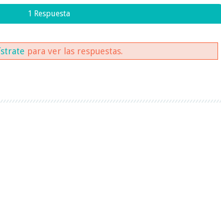
1 Respuesta
ístrate
para ver las respuestas.