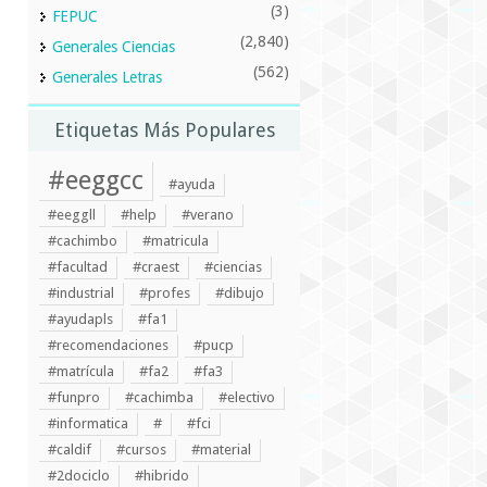
(3)
FEPUC
(2,840)
Generales Ciencias
(562)
Generales Letras
Etiquetas Más Populares
#eeggcc
#ayuda
#eeggll
#help
#verano
#cachimbo
#matricula
#facultad
#craest
#ciencias
#industrial
#profes
#dibujo
#ayudapls
#fa1
#recomendaciones
#pucp
#matrícula
#fa2
#fa3
#funpro
#cachimba
#electivo
#informatica
#
#fci
#caldif
#cursos
#material
#2dociclo
#hibrido