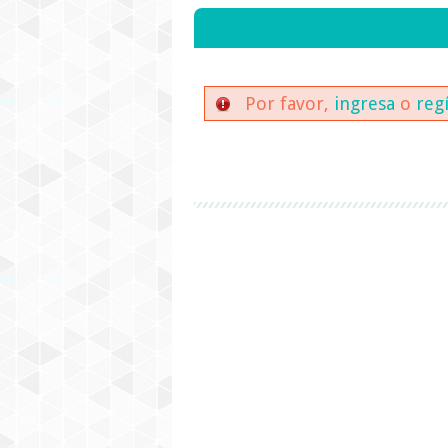
Por favor,
ingresa
o
reg