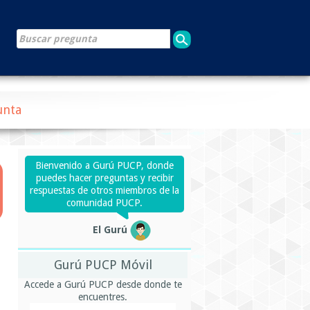
unta
Bienvenido a Gurú PUCP, donde
puedes hacer preguntas y recibir
respuestas de otros miembros de la
comunidad PUCP.
El Gurú
Gurú PUCP Móvil
Accede a Gurú PUCP desde donde te
encuentres.