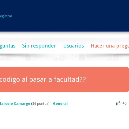
egistrar
guntas
Sin responder
Usuarios
Hacer una preg
codigo al pasar a facultad??
+6
Marcelo Camargo
(
56
puntos)
|
General