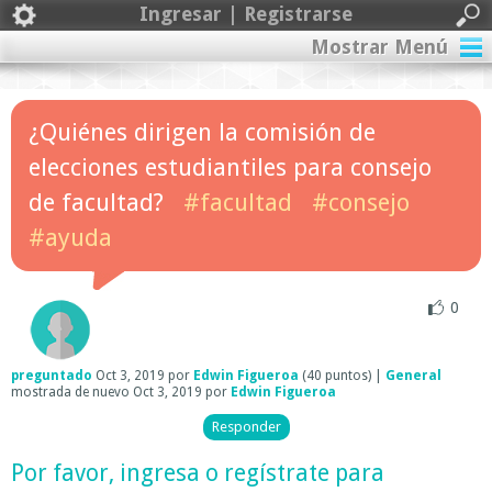
Ingresar | Registrarse
Mostrar Menú
¿Quiénes dirigen la comisión de
elecciones estudiantiles para consejo
de facultad?
#facultad
#consejo
#ayuda
0
preguntado
Oct 3, 2019
por
Edwin Figueroa
(
40
puntos)
|
General
mostrada de nuevo
Oct 3, 2019
por
Edwin Figueroa
Por favor,
ingresa
o
regístrate
para