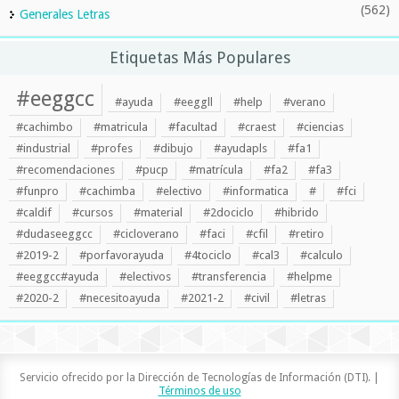
(562)
Generales Letras
Etiquetas Más Populares
#eeggcc
#ayuda
#eeggll
#help
#verano
#cachimbo
#matricula
#facultad
#craest
#ciencias
#industrial
#profes
#dibujo
#ayudapls
#fa1
#recomendaciones
#pucp
#matrícula
#fa2
#fa3
#funpro
#cachimba
#electivo
#informatica
#
#fci
#caldif
#cursos
#material
#2dociclo
#hibrido
#dudaseeggcc
#cicloverano
#faci
#cfil
#retiro
#2019-2
#porfavorayuda
#4tociclo
#cal3
#calculo
#eeggcc#ayuda
#electivos
#transferencia
#helpme
#2020-2
#necesitoayuda
#2021-2
#civil
#letras
Servicio ofrecido por la Dirección de Tecnologías de Información (DTI). |
Términos de uso