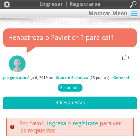
Ingresar | Registrarse
Mostrar Menú
Henostroza o Pavletich ? para cal1
0
preguntado
Ago 6, 2019
por
Siouxie Espinoza
(
25
puntos)
|
General
3 Respuestas
Por favor,
ingresa
o
regístrate
para ver
las respuestas.