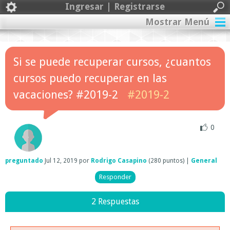
Ingresar | Registrarse
Mostrar Menú
Si se puede recuperar cursos, ¿cuantos
cursos puedo recuperar en las
vacaciones? #2019-2
#2019-2
0
preguntado
Jul 12, 2019
por
Rodrigo Casapino
(
280
puntos)
|
General
2 Respuestas