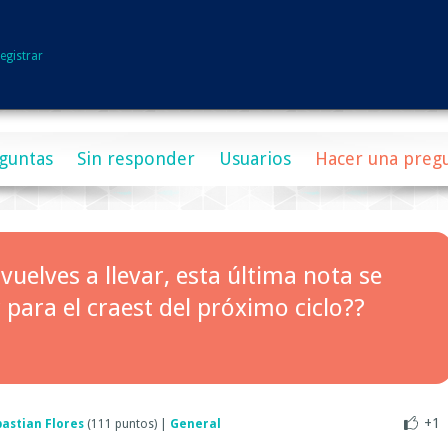
egistrar
guntas
Sin responder
Usuarios
Hacer una preg
 vuelves a llevar, esta última nota se
 para el craest del próximo ciclo??
+1
astian Flores
(
111
puntos)
|
General