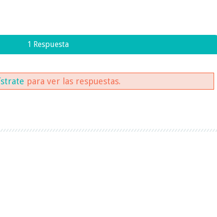
1 Respuesta
ístrate
para ver las respuestas.