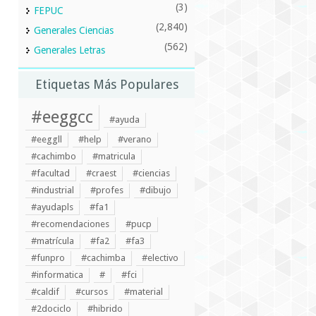
(3)
FEPUC
(2,840)
Generales Ciencias
(562)
Generales Letras
Etiquetas Más Populares
#eeggcc
#ayuda
#eeggll
#help
#verano
#cachimbo
#matricula
#facultad
#craest
#ciencias
#industrial
#profes
#dibujo
#ayudapls
#fa1
#recomendaciones
#pucp
#matrícula
#fa2
#fa3
#funpro
#cachimba
#electivo
#informatica
#
#fci
#caldif
#cursos
#material
#2dociclo
#hibrido