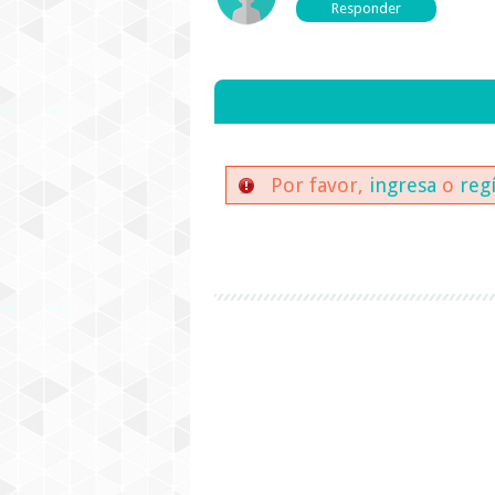
Por favor,
ingresa
o
reg