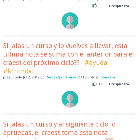
0
1
respuesta
Si jalas un curso y lo vuelves a llevar, esta
última nota se suma con el anterior para el
craest del próximo ciclo??
#ayuda
#kchimbo
preguntado
Jul 2, 2019
por
Sebastian Flores
(
111
puntos)
|
General
+1
1
respuesta
Si jalas un curso y al siguiente ciclo lo
apruebas, el craest toma esta nota