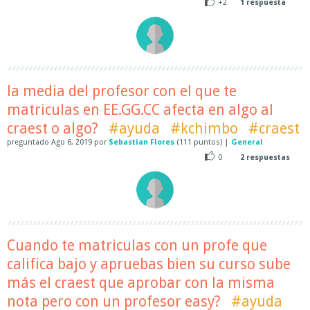
+2
1
respuesta
la media del profesor con el que te
matriculas en EE.GG.CC afecta en algo al
craest o algo?
#ayuda
#kchimbo
#craest
preguntado
Ago 6, 2019
por
Sebastian Flores
(
111
puntos)
|
General
0
2
respuestas
Cuando te matriculas con un profe que
califica bajo y apruebas bien su curso sube
más el craest que aprobar con la misma
nota pero con un profesor easy?
#ayuda