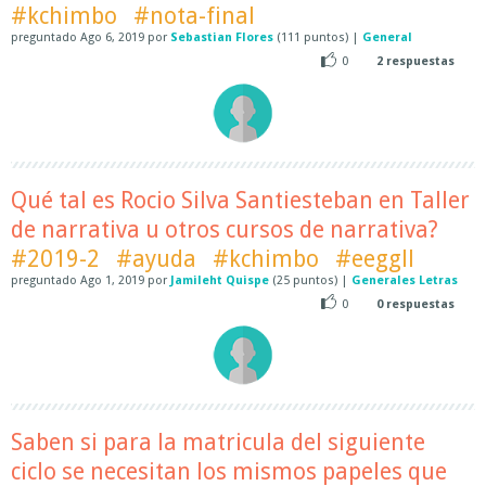
#kchimbo
#nota-final
preguntado
Ago 6, 2019
por
Sebastian Flores
(
111
puntos)
|
General
0
2
respuestas
Qué tal es Rocio Silva Santiesteban en Taller
de narrativa u otros cursos de narrativa?
#2019-2
#ayuda
#kchimbo
#eeggll
preguntado
Ago 1, 2019
por
Jamileht Quispe
(
25
puntos)
|
Generales Letras
0
0
respuestas
Saben si para la matricula del siguiente
ciclo se necesitan los mismos papeles que