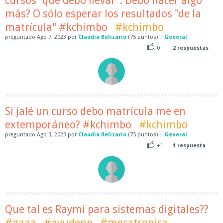
cursos "que debo llevar". Debo hacer algo
más? O sólo esperar los resultados "de la
matrícula" #kchimbo
#kchimbo
preguntado
Ago 7, 2023
por
Claudia Belizario
(
75
puntos)
|
General
0
2
respuestas
Si jalé un curso debo matrícula me en
extemporáneo? #kchimbo
#kchimbo
preguntado
Ago 3, 2023
por
Claudia Belizario
(
75
puntos)
|
General
+1
1
respuesta
Que tal es Raymi para sistemas digitales??
#gaaa
#ayudenp
#mecatronica