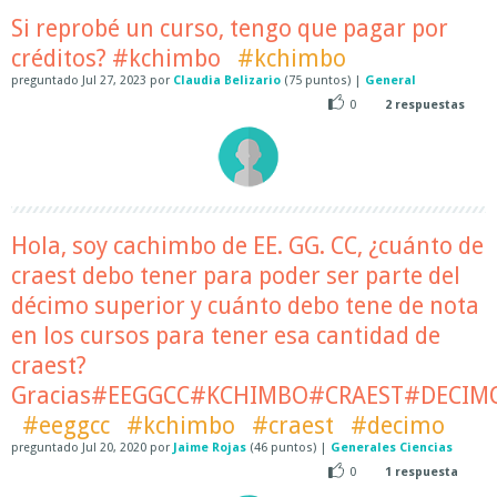
Si reprobé un curso, tengo que pagar por
créditos? #kchimbo
#kchimbo
preguntado
Jul 27, 2023
por
Claudia Belizario
(
75
puntos)
|
General
0
2
respuestas
Hola, soy cachimbo de EE. GG. CC, ¿cuánto de
craest debo tener para poder ser parte del
décimo superior y cuánto debo tene de nota
en los cursos para tener esa cantidad de
craest?
Gracias#EEGGCC#KCHIMBO#CRAEST#DECIM
#eeggcc
#kchimbo
#craest
#decimo
preguntado
Jul 20, 2020
por
Jaime Rojas
(
46
puntos)
|
Generales Ciencias
0
1
respuesta