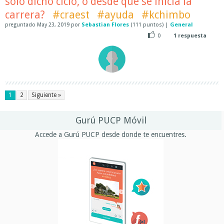
solo dicho ciclo, o desde que se inicia la
carrera?
#craest
#ayuda
#kchimbo
preguntado
May 23, 2019
por
Sebastian Flores
(
111
puntos)
|
General
0
1
respuesta
1
2
Siguiente »
Gurú PUCP Móvil
Accede a Gurú PUCP desde donde te encuentres.