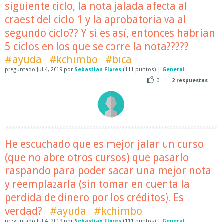
siguiente ciclo, la nota jalada afecta al
craest del ciclo 1 y la aprobatoria va al
segundo ciclo?? Y si es así, entonces habrían
5 ciclos en los que se corre la nota?????
#ayuda
#kchimbo
#bica
preguntado
Jul 4, 2019
por
Sebastian Flores
(
111
puntos)
|
General
0
2
respuestas
He escuchado que es mejor jalar un curso
(que no abre otros cursos) que pasarlo
raspando para poder sacar una mejor nota
y reemplazarla (sin tomar en cuenta la
perdida de dinero por los créditos). Es
verdad?
#ayuda
#kchimbo
preguntado
Jul 4, 2019
por
Sebastian Flores
(
111
puntos)
|
General