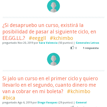
¿Si desapruebo un curso, existirá la
posibilidad de pasar al siguiente ciclo, en
EE.GG.LL.?
#eeggll
#kchimbo
preguntado
Nov 20, 2019
por
Sara Valencia
(
50
puntos)
|
Generales Letras
0
1
respuesta
Si jalo un curso en el primer ciclo y quiero
llevarlo en el segundo, cuanto dinero me
van a cobrar en mi boleta?
#kchimbo
#bica
preguntado
Ago 6, 2019
por
Diego Vasquez
(
29
puntos)
|
General