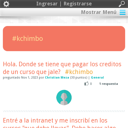
Ingresar | Registrarse
Mostrar Menú
#kchimbo
Hola. Donde se tiene que pagar los creditos
de un curso que jale?
#kchimbo
preguntado
Nov 1, 2023
por
Christian Meza
(
30
puntos)
|
General
0
1
respuesta
Entré a la intranet y me inscribí en los