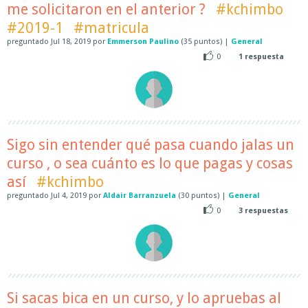
me solicitaron en el anterior ?
#kchimbo
#2019-1
#matricula
preguntado
Jul 18, 2019
por
Emmerson Paulino
(
35
puntos)
|
General
0
1
respuesta
Sigo sin entender qué pasa cuando jalas un
curso , o sea cuánto es lo que pagas y cosas
así
#kchimbo
preguntado
Jul 4, 2019
por
Aldair Barranzuela
(
30
puntos)
|
General
0
3
respuestas
Si sacas bica en un curso, y lo apruebas al