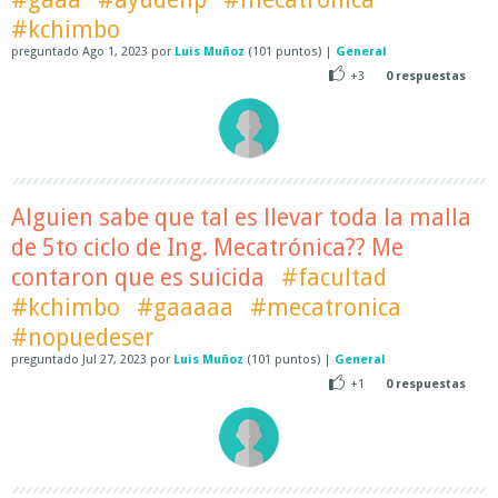
#kchimbo
preguntado
Ago 1, 2023
por
Luis Muñoz
(
101
puntos)
|
General
+3
0
respuestas
Alguien sabe que tal es llevar toda la malla
de 5to ciclo de Ing. Mecatrónica?? Me
contaron que es suicida
#facultad
#kchimbo
#gaaaaa
#mecatronica
#nopuedeser
preguntado
Jul 27, 2023
por
Luis Muñoz
(
101
puntos)
|
General
+1
0
respuestas