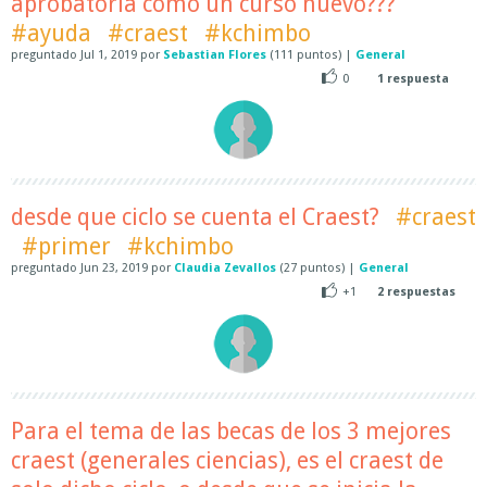
aprobatoría como un curso nuevo???
#ayuda
#craest
#kchimbo
preguntado
Jul 1, 2019
por
Sebastian Flores
(
111
puntos)
|
General
0
1
respuesta
desde que ciclo se cuenta el Craest?
#craest
#primer
#kchimbo
preguntado
Jun 23, 2019
por
Claudia Zevallos
(
27
puntos)
|
General
+1
2
respuestas
Para el tema de las becas de los 3 mejores
craest (generales ciencias), es el craest de