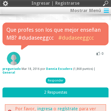
Ingresar | Registrarse
Mostrar Menú
Que profes son los que mejor enseñan
MB? #dudaseeggcc
#dudaseeggcc
0
preguntado
Mar 18, 2016
por
Dannia Escudero
(
1,868
puntos)
|
General
2 Respuestas
Por favor,
ingresa
o
regístrate
para ver