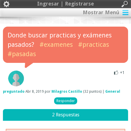
Ingresar | Registrarse
Mostrar Menú
Donde buscar practicas y exámenes
pasados?
#examenes
#practicas
#pasadas
+1
preguntado
Abr 8, 2019
por
Milagros Castillo
(
32
puntos)
|
General
2 Respuestas