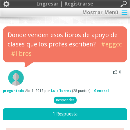
Ingresar | Registrarse
Mostrar Menú
Donde venden esos libros de apoyo de
clases que los profes escriben?
#eggcc
#libros
0
preguntado
Abr 1, 2019
por
Luis Torres
(
28
puntos)
|
General
1 Respuesta