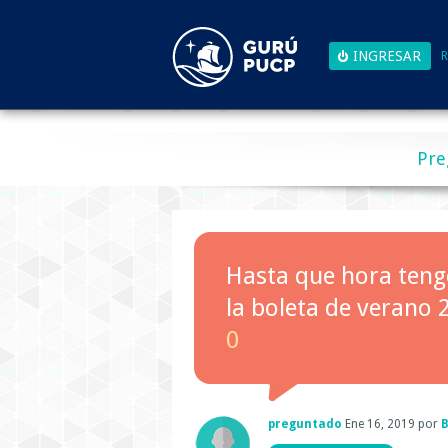
R
Pre
Hasta que hora teng
la boleta de verano 
0
preguntado
Ene 16, 2019
por
B