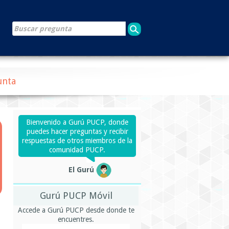
unta
Bienvenido a Gurú PUCP, donde
puedes hacer preguntas y recibir
respuestas de otros miembros de la
comunidad PUCP.
El Gurú
Gurú PUCP Móvil
Accede a Gurú PUCP desde donde te
encuentres.