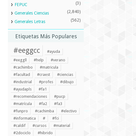
(3)
FEPUC
(2,840)
Generales Ciencias
(562)
Generales Letras
Etiquetas Más Populares
#eeggcc
#ayuda
#eeggll
#help
#verano
#cachimbo
#matricula
#facultad
#craest
#ciencias
#industrial
#profes
#dibujo
#ayudapls
#fa1
#recomendaciones
#pucp
#matrícula
#fa2
#fa3
#funpro
#cachimba
#electivo
#informatica
#
#fci
#caldif
#cursos
#material
#2dociclo
#hibrido