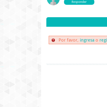
Por favor,
ingresa
o
reg