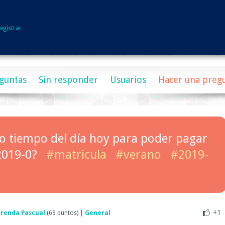
egistrar
guntas
Sin responder
Usuarios
Hacer una preg
o tiempo del día hoy para poder pagar
2019-0?
#matricula
#verano
#2019-
+1
renda Pascual
(
69
puntos)
|
General