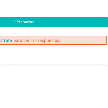
1 Respuesta
ístrate
para ver las respuestas.