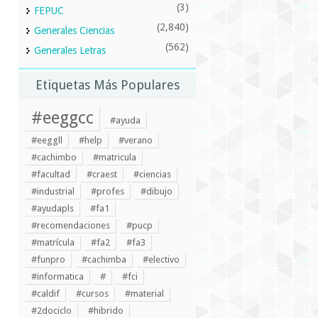
(3)
FEPUC
(2,840)
Generales Ciencias
(562)
Generales Letras
Etiquetas Más Populares
#eeggcc
#ayuda
#eeggll
#help
#verano
#cachimbo
#matricula
#facultad
#craest
#ciencias
#industrial
#profes
#dibujo
#ayudapls
#fa1
#recomendaciones
#pucp
#matrícula
#fa2
#fa3
#funpro
#cachimba
#electivo
#informatica
#
#fci
#caldif
#cursos
#material
#2dociclo
#hibrido