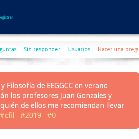
egistrar
guntas
Sin responder
Usuarios
Hacer una preg
a y Filosofía de EEGGCC en verano
tán los profesores Juan Gonzales y
quién de ellos me recomiendan llevar
#cfil
#2019
#0