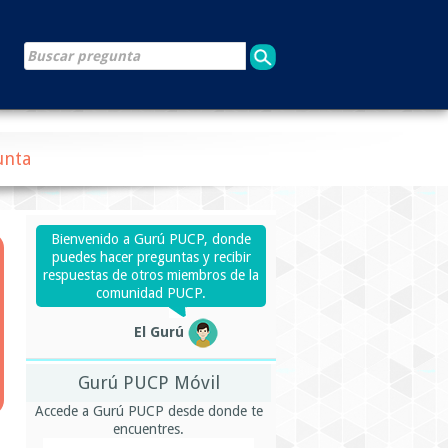
unta
Bienvenido a Gurú PUCP, donde
puedes hacer preguntas y recibir
respuestas de otros miembros de la
comunidad PUCP.
El Gurú
Gurú PUCP Móvil
Accede a Gurú PUCP desde donde te
encuentres.