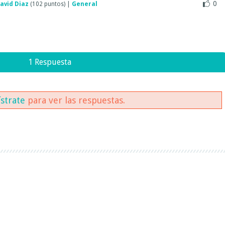
0
avid Diaz
(
102
puntos)
|
General
1 Respuesta
ístrate
para ver las respuestas.