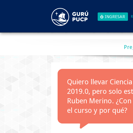
R
Pre
Quiero llevar Cienci
2019.0, pero solo es
Ruben Merino. ¿Con 
el curso y por qué?