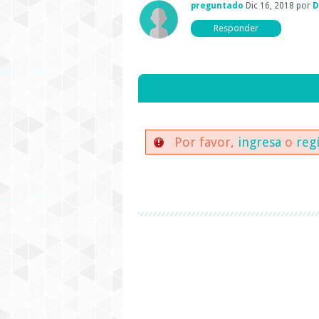
preguntado
Dic 16, 2018
por
D
Por favor,
ingresa
o
reg