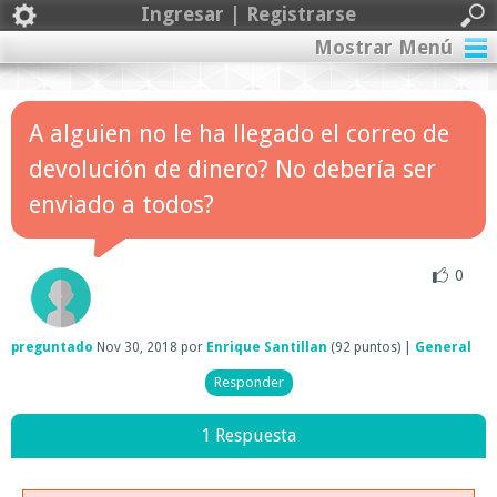
Ingresar | Registrarse
Mostrar Menú
A alguien no le ha llegado el correo de
devolución de dinero? No debería ser
enviado a todos?
0
preguntado
Nov 30, 2018
por
Enrique Santillan
(
92
puntos)
|
General
1 Respuesta