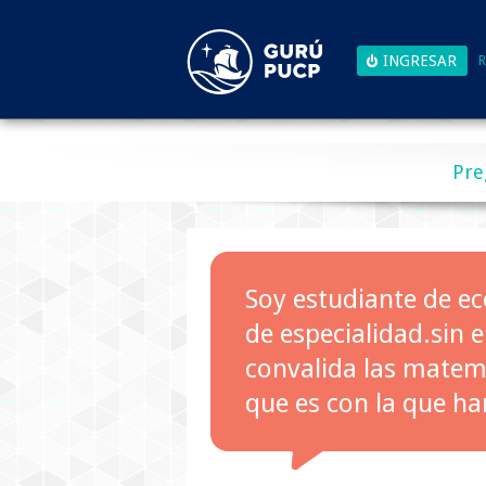
R
Pre
Soy estudiante de e
de especialidad.sin
convalida las matemá
que es con la que h