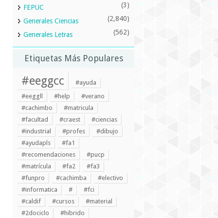
(3)
FEPUC
(2,840)
Generales Ciencias
(562)
Generales Letras
Etiquetas Más Populares
#eeggcc
#ayuda
#eeggll
#help
#verano
#cachimbo
#matricula
#facultad
#craest
#ciencias
#industrial
#profes
#dibujo
#ayudapls
#fa1
#recomendaciones
#pucp
#matrícula
#fa2
#fa3
#funpro
#cachimba
#electivo
#informatica
#
#fci
#caldif
#cursos
#material
#2dociclo
#hibrido