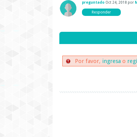
preguntado
Oct 24, 2018
por
Por favor,
ingresa
o
reg