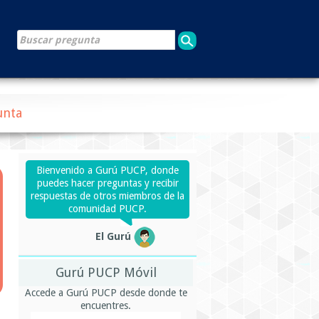
unta
Bienvenido a Gurú PUCP, donde
puedes hacer preguntas y recibir
respuestas de otros miembros de la
comunidad PUCP.
El Gurú
Gurú PUCP Móvil
Accede a Gurú PUCP desde donde te
encuentres.