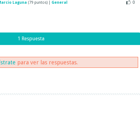
0
Marcio Laguna
(
79
puntos)
|
General
1 Respuesta
ístrate
para ver las respuestas.