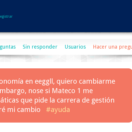
egistrar
guntas
Sin responder
Usuarios
Hacer una preg
conomía en eeggll, quiero cambiarme
 embargo, nose si Mateco 1 me
ticas que pide la carrera de gestión
aré mi cambio
#ayuda