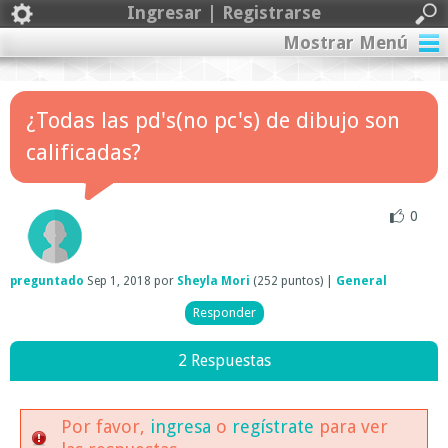
Ingresar | Registrarse
Mostrar Menú
¿Todas las pd's(no pc's) de dibujo son
calificadas?
0
preguntado
Sep 1, 2018
por
Sheyla Mori
(
252
puntos)
|
General
2 Respuestas
Por favor,
ingresa
o
regístrate
para ver