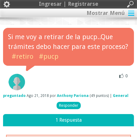
Ingresar | Registrarse
Mostrar Menú
Si me voy a retirar de la pucp..Que
trámites debo hacer para este proceso?
#retiro
#pucp
0
preguntado
Ago 21, 2018
por
Anthony Pariona
(
49
puntos)
|
General
1 Respuesta