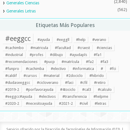
(2,840)
Generales Ciencias
(562)
Generales Letras
Etiquetas Más Populares
#eeggcc
#ayuda
#eeggll
#help
#verano
#cachimbo
#matricula
#facultad
#craest
#ciencias
#industrial
#profes
#dibujo
#ayudapls
#fa1
#recomendaciones
#pucp
#matrícula
#fa2
#fa3
#funpro
#cachimba
#electivo
#informatica
#
#fci
#caldif
#cursos
#material
#2dociclo
#hibrido
#dudaseeggcc
#cicloverano
#faci
#cfil
#retiro
#2019-2
#porfavorayuda
#4tociclo
#cal3
#calculo
#eeggcc#ayuda
#electivos
#transferencia
#helpme
#2020-2
#necesitoayuda
#2021-2
#civil
#letras
Servicio ofrecido por la Dirección de Tecnologías de Información (DTI). |