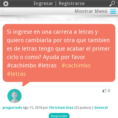
Ingresar | Registrarse
Mostrar Menú
Si ingrese en una carrera a letras y
quiero cambiarla por otra que tambien
es de letras tengo que acabar el primer
ciclo o como? Ayuda por favor
#cachimbo #letras
#cachimbo
#letras
0
preguntado
Ago 15, 2018
por
Christiam Diaz
(
25
puntos)
|
General