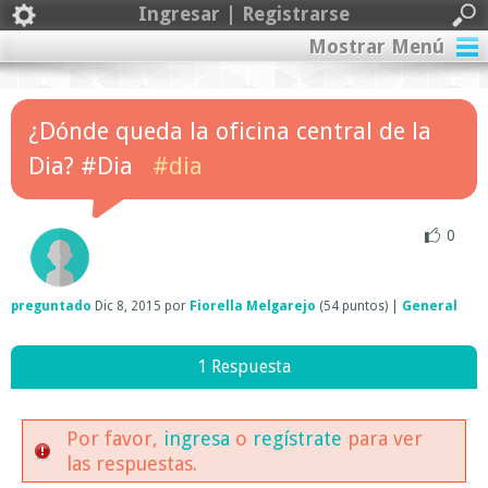
Ingresar | Registrarse
Mostrar Menú
¿Dónde queda la oficina central de la
Dia? #Dia
#dia
0
preguntado
Dic 8, 2015
por
Fiorella Melgarejo
(
54
puntos)
|
General
1 Respuesta
Por favor,
ingresa
o
regístrate
para ver
las respuestas.