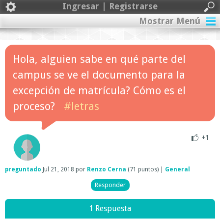
Ingresar | Registrarse
Mostrar Menú
Hola, alguien sabe en qué parte del
campus se ve el documento para la
excepción de matrícula? Cómo es el
proceso?
#letras
+1
preguntado
Jul 21, 2018
por
Renzo Cerna
(
71
puntos)
|
General
1 Respuesta