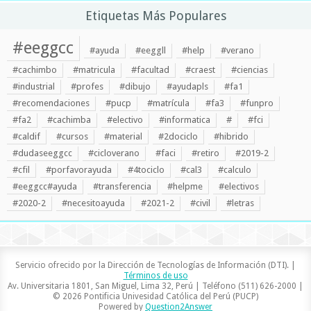
Etiquetas Más Populares
#eeggcc
#ayuda
#eeggll
#help
#verano
#cachimbo
#matricula
#facultad
#craest
#ciencias
#industrial
#profes
#dibujo
#ayudapls
#fa1
#recomendaciones
#pucp
#matrícula
#fa3
#funpro
#fa2
#cachimba
#electivo
#informatica
#
#fci
#caldif
#cursos
#material
#2dociclo
#hibrido
#dudaseeggcc
#cicloverano
#faci
#retiro
#2019-2
#cfil
#porfavorayuda
#4tociclo
#cal3
#calculo
#eeggcc#ayuda
#transferencia
#helpme
#electivos
#2020-2
#necesitoayuda
#2021-2
#civil
#letras
Servicio ofrecido por la Dirección de Tecnologías de Información (DTI). |
Términos de uso
Av. Universitaria 1801, San Miguel, Lima 32, Perú | Teléfono (511) 626-2000 |
© 2026 Pontificia Univesidad Católica del Perú (PUCP)
Powered by
Question2Answer