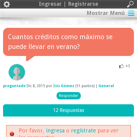
Ingresar | Registrarse
Mostrar Menú
Cuantos créditos como máximo se
puede llevar en verano?
+1
preguntado
Dic 8, 2015
por
Isis Gómez
(
51
puntos)
|
General
12 Respuestas
Por favor,
ingresa
o
regístrate
para ver