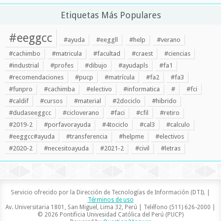
Etiquetas Más Populares
#eeggcc
#ayuda
#eeggll
#help
#verano
#cachimbo
#matricula
#facultad
#craest
#ciencias
#industrial
#profes
#dibujo
#ayudapls
#fa1
#recomendaciones
#pucp
#matrícula
#fa2
#fa3
#funpro
#cachimba
#electivo
#informatica
#
#fci
#caldif
#cursos
#material
#2dociclo
#hibrido
#dudaseeggcc
#cicloverano
#faci
#cfil
#retiro
#2019-2
#porfavorayuda
#4tociclo
#cal3
#calculo
#eeggcc#ayuda
#transferencia
#helpme
#electivos
#2020-2
#necesitoayuda
#2021-2
#civil
#letras
Servicio ofrecido por la Dirección de Tecnologías de Información (DTI). |
Términos de uso
Av. Universitaria 1801, San Miguel, Lima 32, Perú | Teléfono (511) 626-2000 |
© 2026 Pontificia Univesidad Católica del Perú (PUCP)