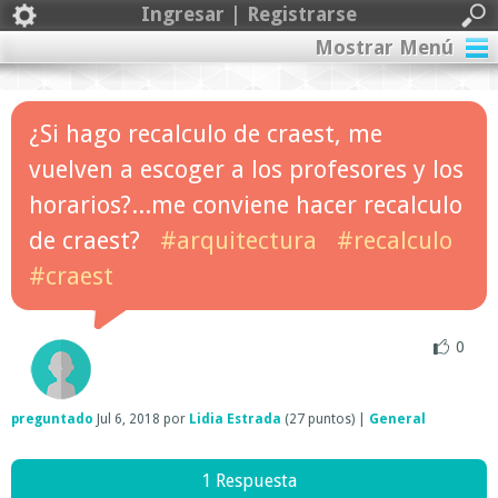
Ingresar | Registrarse
Mostrar Menú
¿Si hago recalculo de craest, me
vuelven a escoger a los profesores y los
horarios?...me conviene hacer recalculo
de craest?
#arquitectura
#recalculo
#craest
0
preguntado
Jul 6, 2018
por
Lidia Estrada
(
27
puntos)
|
General
1 Respuesta